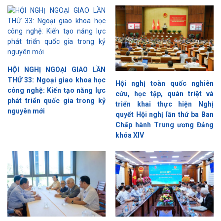
HỘI NGHỊ NGOẠI GIAO LẦN
THỨ 33: Ngoại giao khoa học
Hội nghị toàn quốc nghiên
công nghệ: Kiến tạo năng lực
cứu, học tập, quán triệt và
phát triển quốc gia trong kỷ
triển khai thực hiện Nghị
nguyên mới
quyết Hội nghị lần thứ ba Ban
Chấp hành Trung ương Đảng
khóa XIV