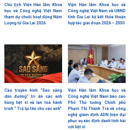
Chủ tịch Viện Hàn lâm Khoa
Viện Hàn lâm Khoa học và
học và Công nghệ Việt Nam
Công nghệ Việt Nam và UBND
tham dự chuỗi hoạt động Năm
tỉnh Gia Lai ký kết thỏa thuận
Lượng tử Gia Lai 2026
hợp tác giai đoạn 2026 – 2030
Cầu truyền hình “Sao sáng
Viện Hàn lâm Khoa học và
dẫn đường” tri ân các anh
Công nghệ Việt Nam báo cáo
hùng liệt sĩ và lan toả hành
Phó Thủ tướng Chính phủ
trình “ Trả lại tên cho các anh”
Phạm Thị Thanh Trà về công
nghệ giám định ADN hiện đại
phục vụ xác định danh tính hài
cốt liệt sĩ