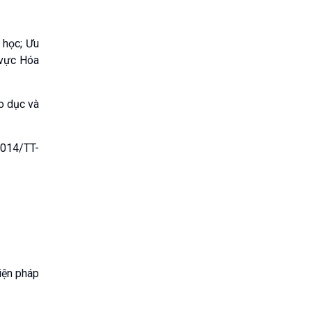
 học; Ưu
 vực Hóa
o dục và
2014/TT-
iện pháp