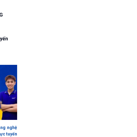
G
yến
ông nghệ
rực tuyến