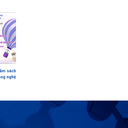
lãm sách
ông nghệ