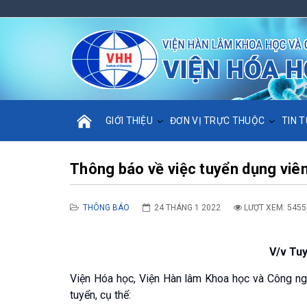
GIỚI THIỆU
ĐƠN VỊ TRỰC THUỘC
TIN T
Thông báo về việc tuyển dụng vi
THÔNG BÁO
24 THÁNG 1 2022
LƯỢT XEM: 5455
V/v Tu
Viện Hóa học, Viện Hàn lâm Khoa học và Công ng
tuyển, cụ thể: