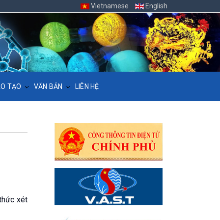
Vietnamese
English
O TẠO
VĂN BẢN
LIÊN HỆ
thức xét