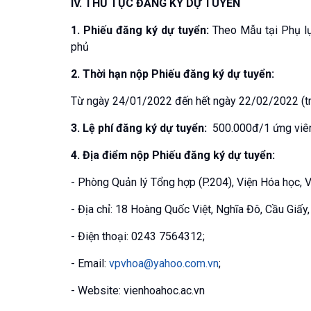
IV. THỦ TỤC ĐĂNG KÝ DỰ TUYỂN
1. Phiếu đăng ký dự tuyển:
Theo Mẫu tại Phụ l
phủ
2. Thời hạn nộp Phiếu đăng ký dự tuyển:
Từ ngày 24/01/2022 đến hết ngày 22/02/2022 (tro
3. Lệ phí đăng ký dự tuyển:
500.000đ/1 ứng viê
4. Địa điểm nộp Phiếu đăng ký dự tuyển:
- Phòng Quản lý Tổng hợp (P.204), Viện Hóa học, 
- Địa chỉ: 18 Hoàng Quốc Việt, Nghĩa Đô, Cầu Giấy,
- Điện thoại: 0243 7564312;
- Email:
vpvhoa@yahoo.com.vn
;
- Website: vienhoahoc.ac.vn