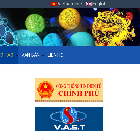
Vietnamese
English
O TẠO
VĂN BẢN
LIÊN HỆ