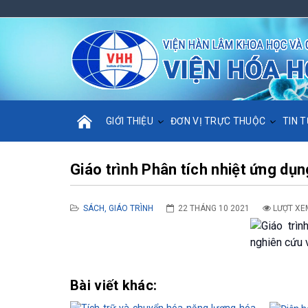
GIỚI THIỆU
ĐƠN VỊ TRỰC THUỘC
TIN T
Giáo trình Phân tích nhiệt ứng dụn
SÁCH, GIÁO TRÌNH
22 THÁNG 10 2021
LƯỢT XE
Bài viết khác: