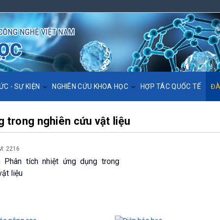
ỨC - SỰ KIỆN
NGHIÊN CỨU KHOA HỌC
HỢP TÁC QUỐC TẾ
ĐÀ
g trong nghiên cứu vật liệu
M: 2216