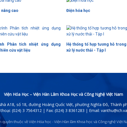
a nâng cao
Điện hóa học
ình Phân tích nhiệt ứng dụng
Hệ thống tổ hợp tương hỗ trong
hiên cứu vật liệu
xử lý nước thải - Tập I
Viện Hóa Học – Viện Hàn Lâm Khoa Học và Công Nghệ Việt Nam
 Nhà A18, số 18, đường Hoàng Quốc Việt, phường Nghĩa Đô, Thành p
 thoại: (024) 3 7564312 | Fax: (024) 3 8361283 | Email:
vanthu@ich.va
n quyền thuộc về Viện Hóa học - Viện Hàn lâm Khoa học và Công nghệ Việt N