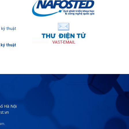
 ký thuật
hố Hà Nội
st.vn
am.