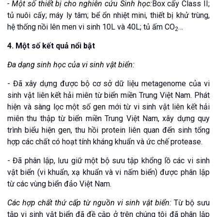
- Một số thiết bị cho nghiên cứu Sinh học:
Box cấy Class II;
tủ nuôi cấy; máy ly tâm; bể ổn nhiệt mini, thiết bị khử trùng,
hệ thống nồi lên men vi sinh 10L và 40L; tủ ấm CO
…
2
4. Một số kết quả nổi bật
Đa dạng sinh học của vi sinh vật biển:
- Đã xây dựng được bộ cơ sở dữ liệu metagenome của vi
sinh vật liên kết hải miên từ biển miền Trung Việt Nam. Phát
hiện và sàng lọc một số gen mới từ vi sinh vật liên kết hải
miên thu thập từ biển miền Trung Việt Nam, xây dựng quy
trình biểu hiện gen, thu hồi protein liên quan đến sinh tổng
hợp các chất có hoạt tính kháng khuẩn và ức chế protease.
- Đã phân lập, lưu giữ một bộ sưu tập khổng lồ các vi sinh
vật biển (vi khuẩn, xạ khuẩn và vi nấm biển) được phân lập
từ các vùng biển đảo Việt Nam.
Các hợp chất thứ cấp từ nguồn vi sinh vật biển:
Từ bộ sưu
tập vi sinh vật biển đã đề cập ở trên chúng tôi đã phân lập