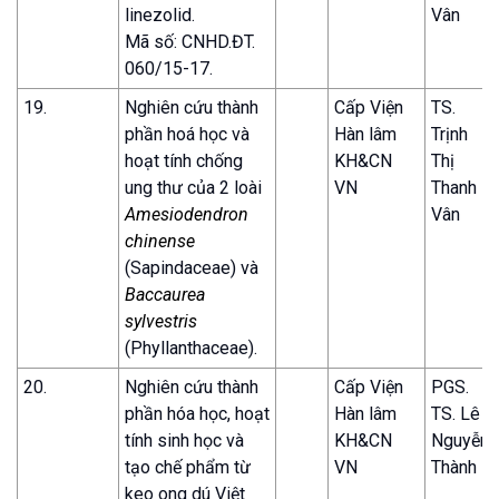
linezolid.
Vân
Mã số: CNHD.ĐT.
060/15-17.
19.
Nghiên cứu thành
Cấp Viện
TS.
phần hoá học và
Hàn lâm
Trịnh
hoạt tính chống
KH&CN
Thị
ung thư của 2 loài
VN
Thanh
Amesiodendron
Vân
chinense
(Sapindaceae) và
Baccaurea
sylvestris
(Phyllanthaceae).
20.
Nghiên cứu thành
Cấp Viện
PGS.
phần hóa học, hoạt
Hàn lâm
TS. Lê
tính sinh học và
KH&CN
Nguyễn
tạo chế phẩm từ
VN
Thành
keo ong dú Việt