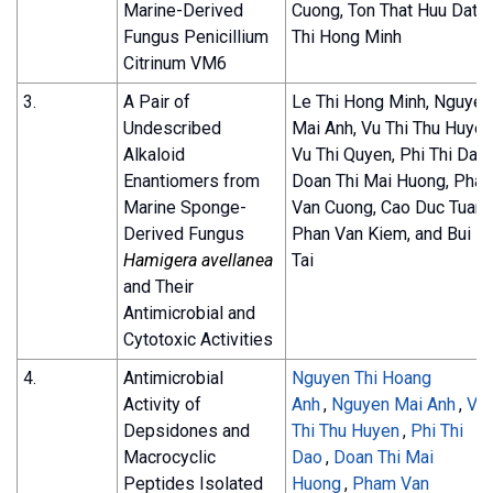
Marine-Derived
Cuong, Ton That Huu Dat, 
Fungus Penicillium
Thi Hong Minh
Citrinum VM6
3.
A Pair of
Le Thi Hong Minh, Nguyen
Undescribed
Mai Anh, Vu Thi Thu Huyen
Alkaloid
Vu Thi Quyen, Phi Thi Dao,
Enantiomers from
Doan Thi Mai Huong, Pha
Marine Sponge-
Van Cuong, Cao Duc Tuan,
Derived Fungus
Phan Van Kiem, and Bui H
Hamigera avellanea
Tai
and Their
Antimicrobial and
Cytotoxic Activities
4.
Antimicrobial
Nguyen Thi Hoang
Activity of
Anh
,
Nguyen Mai Anh
,
Vu
Depsidones and
Thi Thu Huyen
,
Phi Thi
Macrocyclic
Dao
,
Doan Thi Mai
Peptides Isolated
Huong
,
Pham Van