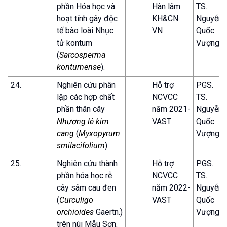
phần Hóa học và
Hàn lâm
TS.
hoạt tính gây độc
KH&CN
Nguyễn
tế bào loài Nhục
VN
Quốc
tử kontum
Vượng
(
Sarcosperma
kontumense
).
24.
Nghiên cứu phân
Hỗ trợ
PGS.
lập các hợp chất
NCVCC
TS.
phần thân cây
năm 2021-
Nguyễn
Nhương lê kim
VAST
Quốc
cang
(
Myxopyrum
Vượng
smilacifolium
)
25.
Nghiên cứu thành
Hỗ trợ
PGS.
phần hóa học rễ
NCVCC
TS.
cây sâm cau đen
năm 2022-
Nguyễn
(
Curculigo
VAST
Quốc
orchioides
Gaertn.)
Vượng
trên núi Mẫu Sơn.