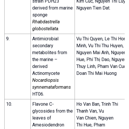
strain PDH23
Kim Cuc, Nguyen Thi Luye
derived from marine
Nguyen Tien Dat.
sponge
Rhabdastrella
globostellata
.
9.
Antimicrobial
Vu Thi Quyen, Le Thi Hong
secondary
Minh, Vu Thi Thu Huyen,
metabolites from
Nguyen Mai Anh, Nguyen T
the marine –
Hue, Phí Thị Dao, Nguyen
derived
Thuy Linh, Pham Van Cuon
Actinomycete
Doan Thi Mai Huong
Nocardiopsis
synnemataformans
HT06.
10.
Flavone C-
Ho Van Ban, Trinh Thi
glycosides from the
Thanh Van, Vu
leaves of
Van Chien, Nguyen
Amesiodendron
Thi Hue, Pham