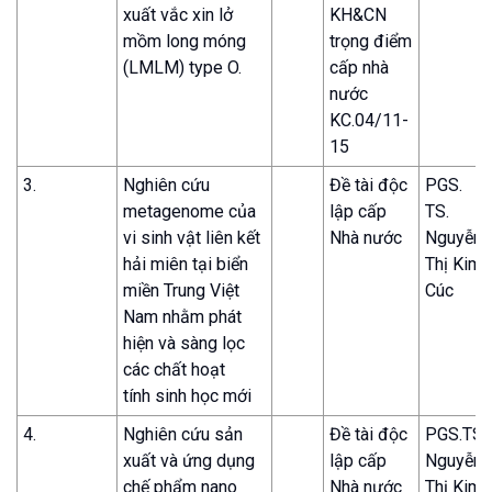
xuất vắc xin lở
KH&CN
mồm long móng
trọng điểm
(LMLM) type O.
cấp nhà
nước
KC.04/11-
15
3.
Nghiên cứu
Đề tài độc
PGS.
metagenome của
lập cấp
TS.
vi sinh vật liên kết
Nhà nước
Nguyễn
hải miên tại biển
Thị Kim
miền Trung Việt
Cúc
Nam nhằm phát
hiện và sàng lọc
các chất hoạt
tính sinh học mới
4.
Nghiên cứu sản
Đề tài độc
PGS.TS
xuất và ứng dụng
lập cấp
Nguyễn
chế phẩm nano
Nhà nước
Thị Kim