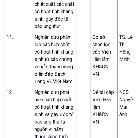
chiết xuất các chất
có hoạt tính kháng
sinh, gây độc tế
bào ung thư.
11.
Nghiên cứu phân
Cơ sở
TS. Lê
lập các hợp chất
chọn lọc
Thị
có hoạt tính kháng
cấp Viện
Hồng
sinh từ các chủng
Hàn lâm
Minh
vi nấm thuộc vùng
KH&CN
biển đảo Bạch
VN
Long Vĩ, Việt Nam
12.
Nghiên cứu phát
Đề tài cấp
NCS.
hiện các hợp chất
Viện Hàn
Nguyễn
có hoạt tính kháng
lâm
Mai
sinh và gây độc tế
KH&CN
Anh
bào ung thư từ
VN
nguồn vi nấm
thuộc vùng biển