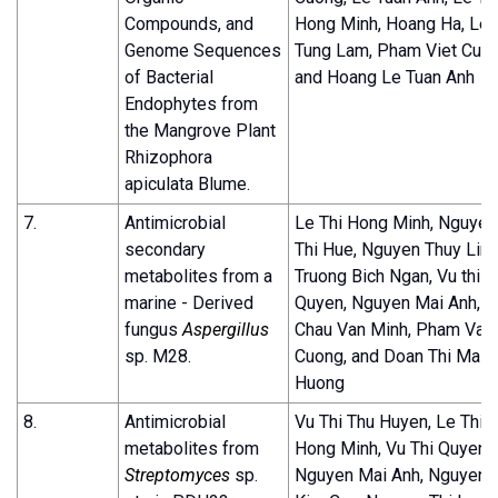
Compounds, and
Hong Minh, Hoang Ha, Le
Genome Sequences
Tung Lam, Pham Viet Cuon
of Bacterial
and Hoang Le Tuan Anh
Endophytes from
the Mangrove Plant
Rhizophora
apiculata Blume.
7.
Antimicrobial
Le Thi Hong Minh, Nguyen
secondary
Thi Hue, Nguyen Thuy Linh
metabolites from a
Truong Bich Ngan, Vu thi
marine - Derived
Quyen, Nguyen Mai Anh,
fungus
Aspergillus
Chau Van Minh, Pham Van
sp. M28.
Cuong, and Doan Thi Mai
Huong
8.
Antimicrobial
Vu Thi Thu Huyen, Le Thi
metabolites from
Hong Minh, Vu Thi Quyen,
Streptomyces
sp.
Nguyen Mai Anh, Nguyen T