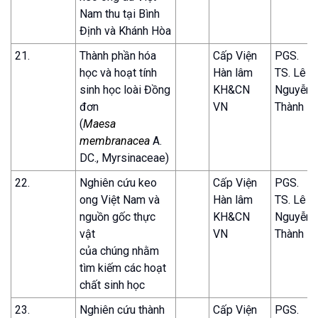
Nam thu tại Bình
Định và Khánh Hòa
21.
Thành phần hóa
Cấp Viện
PGS.
học và hoạt tính
Hàn lâm
TS. Lê
sinh học loài Đồng
KH&CN
Nguyễn
đơn
VN
Thành
(
Maesa
membranacea
A.
DC., Myrsinaceae)
22.
Nghiên cứu keo
Cấp Viện
PGS.
ong Việt Nam và
Hàn lâm
TS. Lê
nguồn gốc thực
KH&CN
Nguyễn
vật
VN
Thành
của chúng nhằm
tìm kiếm các hoạt
chất sinh học
23.
Nghiên cứu thành
Cấp Viện
PGS.