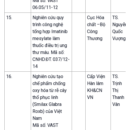
Mã số: VAST
06.05/11-12
15.
Nghiên cứu quy
Cục Hóa
TS.
trình công nghệ
chất –Bộ
Nguyễn
tổng hợp Imatinib
Công
Quốc
mesylate làm
Thương
Vượng
thuốc điều trị ung
thư máu. Mã số:
CNHD.ĐT. 037/12-
14
16.
Nghiên cứu tạo
Cấp Viện
TS.
chế phẩm chống
Hàn lâm
Trịnh
oxy hóa từ rễ cây
KH&CN
Thị
thổ phục linh
VN
Thanh
(Smilax Glabra
Vân
Roxb) của Việt
Nam
Mã số: VAST