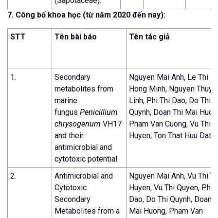
(Sapotaceae).
7. Công bố khoa học (từ năm 2020 đến nay):
STT
Tên bài báo
Tên tác giả
1.
Secondary
Nguyen Mai Anh, Le Thi
metabolites from
Hong Minh, Nguyen Thuy
marine
Linh, Phi Thi Dao, Do Thi
fungus
Penicillium
Quynh, Doan Thi Mai Huon
chrysogenum
VH17
Pham Van Cuong, Vu Thi T
and their
Huyen, Ton That Huu Dat
antimicrobial and
cytotoxic potential
2.
Antimicrobial and
Nguyen Mai Anh, Vu Thi T
Cytotoxic
Huyen, Vu Thi Quyen, Phi T
Secondary
Dao, Do Thi Quynh, Doan T
Metabolites from a
Mai Huong, Pham Van