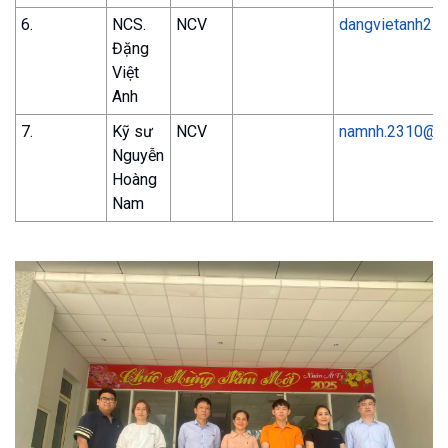
6.
NCS.
NCV
dangvietanh25
Đặng
Việt
Anh
7.
Kỹ sư
NCV
namnh.2310@g
Nguyễn
Hoàng
Nam