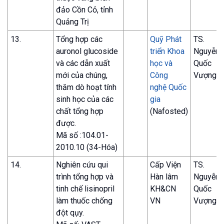
đảo Cồn Cỏ, tỉnh
Quảng Trị
13.
Tổng hợp các
Quỹ Phát
TS.
auronol glucoside
triển Khoa
Nguyễn
và các dẫn xuất
học và
Quốc
mới của chúng,
Công
Vượng
thăm dò hoạt tính
nghệ Quốc
sinh học của các
gia
chất tổng hợp
(Nafosted)
được.
Mã số :104.01-
2010.10 (34-Hóa)
14.
Nghiên cứu qui
Cấp Viện
TS.
trình tổng hợp và
Hàn lâm
Nguyễn
tinh chế lisinopril
KH&CN
Quốc
làm thuốc chống
VN
Vượng
đột qụy.