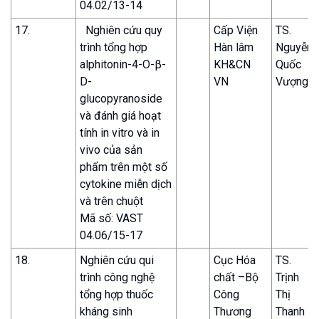
04.02/13-14
17.
Nghiên cứu quy
Cấp Viện
TS.
trình tổng hợp
Hàn lâm
Nguyễn
alphitonin-4-O-β-
KH&CN
Quốc
D-
VN
Vượng
glucopyranoside
và đánh giá hoạt
tính in vitro và in
vivo của sản
phẩm trên một số
cytokine miễn dịch
và trên chuột
Mã số: VAST
04.06/15-17
18.
Nghiên cứu qui
Cục Hóa
TS.
trình công nghệ
chất –Bộ
Trịnh
tổng hợp thuốc
Công
Thị
kháng sinh
Thương
Thanh