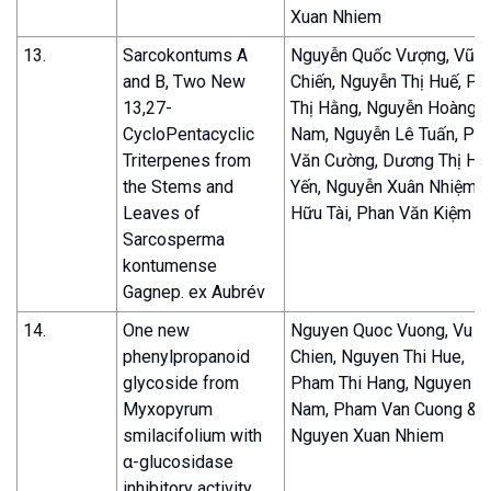
Xuan Nhiem
13.
Sarcokontums A
Nguyễn Quốc Vượng, Vũ 
and B, Two New
Chiến, Nguyễn Thị Huế, P
13,27-
Thị Hằng, Nguyễn Hoàng
CycloPentacyclic
Nam, Nguyễn Lê Tuấn, Ph
Triterpenes from
Văn Cường, Dương Thị Hả
the Stems and
Yến, Nguyễn Xuân Nhiệm, 
Leaves of
Hữu Tài, Phan Văn Kiệm
Sarcosperma
kontumense
Gagnep. ex Aubrév
14.
One new
Nguyen Quoc Vuong, Vu V
phenylpropanoid
Chien, Nguyen Thi Hue,
glycoside from
Pham Thi Hang, Nguyen H
Myxopyrum
Nam, Pham Van Cuong &
smilacifolium with
Nguyen Xuan Nhiem
α-glucosidase
inhibitory activity.