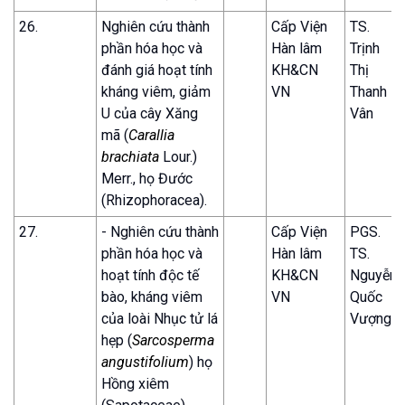
26.
Nghiên cứu thành
Cấp Viện
TS.
phần hóa học và
Hàn lâm
Trịnh
đánh giá hoạt tính
KH&CN
Thị
kháng viêm, giảm
VN
Thanh
U của cây Xăng
Vân
mã (
Carallia
brachiata
Lour.)
Merr., họ Đước
(Rhizophoracea).
27.
- Nghiên cứu thành
Cấp Viện
PGS.
phần hóa học và
Hàn lâm
TS.
hoạt tính độc tế
KH&CN
Nguyễn
bào, kháng viêm
VN
Quốc
của loài Nhục tử lá
Vượng
hẹp (
Sarcosperma
angustifolium
) họ
Hồng xiêm