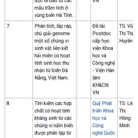
độc tế bào từ các
VN
mẫu trầm tích ở
vùng biển Hà Tĩnh.
7.
Phân tích, lắp ráp,
Đề tài
TS. Vũ
chú giải genome
Postdoc
Thị Thu
một số chủng vi
cấp học
Huyền
sinh vật liên kết
viện Khoa
hải miên có hoạt
học và
tính sinh học thu
Công nghệ
nhận từ biển Đà
- Viện Hàn
Nẵng, Việt Nam.
lâm
KH&CN
VN
8.
Tìm kiếm các hợp
Quỹ Phát
TS. Lê
chất có hoạt tính
triển Khoa
Thị
kháng sinh từ các
học và
Hồng
chủng vi nấm biển
Công
Minh
được phân lập từ
nghệ Quốc