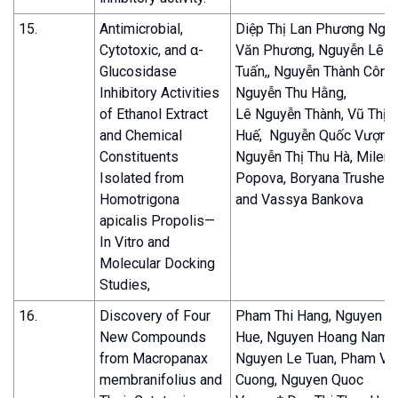
15.
Antimicrobial,
Diệp Thị Lan Phương Ngu
Cytotoxic, and α-
Văn Phương, Nguyễn Lê
Glucosidase
Tuấn,, Nguyễn Thành Công,
Inhibitory Activities
Nguyễn Thu Hằng,
of Ethanol Extract
Lê Nguyễn Thành, Vũ Thị
and Chemical
Huế, Nguyễn Quốc Vượng,
Constituents
Nguyễn Thị Thu Hà, Milena
Isolated from
Popova, Boryana Trushev
Homotrigona
and Vassya Bankova
apicalis Propolis—
In Vitro and
Molecular Docking
Studies,
16.
Discovery of Four
Pham Thi Hang, Nguyen Th
New Compounds
Hue, Nguyen Hoang Nam,
from Macropanax
Nguyen Le Tuan, Pham Va
membranifolius and
Cuong, Nguyen Quoc