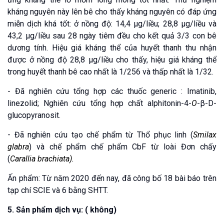
kháng nguyên này lên bê cho thấy kháng nguyên có đáp ứng
miễn dịch khá tốt: ở nồng độ: 14,4 µg/liều; 28,8 µg/liều và
43,2 µg/liều sau 28 ngày tiêm đều cho kết quả 3/3 con bê
dương tính. Hiệu giá kháng thể của huyết thanh thu nhận
được ở nồng độ 28,8 µg/liều cho thấy, hiệu giá kháng thể
trong huyết thanh bê cao nhất là 1/256 và thấp nhất là 1/32.
- Đã nghiên cứu tổng hợp các thuốc generic : Imatinib,
linezolid; Nghiên cứu tổng hợp chất alphitonin-4-
O
-β-D-
glucopyranosit.
- Đã nghiên cứu tạo chế phẩm từ Thổ phục linh (
Smilax
glabra
) và chế phẩm chế phẩm CbF từ loài Đơn chấy
(
Carallia brachiata)
.
Ấn phẩm: Từ năm 2020 đến nay, đã công bố 18 bài báo trên
tạp chí SCIE và 6 bằng SHTT.
5. Sản phẩm dịch vụ: ( không)