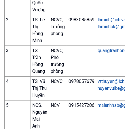
Quốc
Vượng
2.
TS. Lê
NCVC,
0983085859
lhminh@ich.vas
Thị
Trưởng
lhminhbk@gmai
Hồng
phòng
Minh
3.
TS.
NCVC,
quangtranhong@
Trần
Phó
Hồng
trưởng
Quang
phòng
4.
TS. Vũ
NCVC
0978057679
vtthuyen@ich.v
Thị Thu
huyenvuibt@gm
Huyền
5.
NCS.
NCV
0915427286
maianhhsb@gm
Nguyễn
Mai
Anh