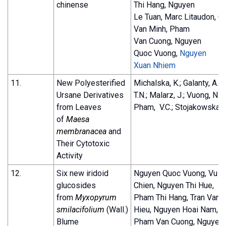
chinense
Thi Hang, Nguyen
Le Tuan, Marc Litaudon, C
Van Minh, Pham
Van Cuong, Nguyen
Quoc Vuong,
Nguyen
Xuan Nhiem
11.
New Polyesterified
Michalska, K.; Galanty, A.; 
Ursane Derivatives
T.N.; Malarz, J.; Vuong, N.Q.
from Leaves
Pham, V.C.; Stojakowska,
of
Maesa
membranacea
and
Their Cytotoxic
Activity
12.
Six new iridoid
Nguyen Quoc Vuong, Vu V
glucosides
Chien, Nguyen Thi Hue,
from
Myxopyrum
Pham Thi Hang, Tran Van
smilacifolium
(Wall.)
Hieu, Nguyen Hoai Nam,
Blume
Pham Van Cuong, Nguyen