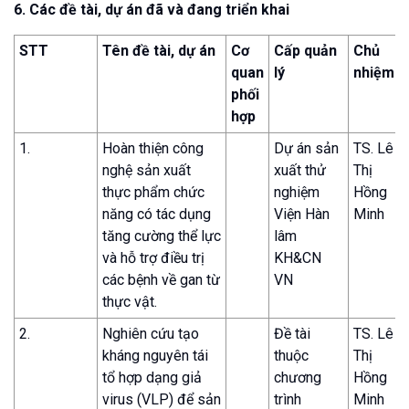
6. Các đề tài, dự án đã và đang triển khai
STT
Tên đề tài, dự án
Cơ
Cấp quản
Chủ
quan
lý
nhiệm
phối
hợp
1.
Hoàn thiện công
Dự án sản
TS. Lê
nghệ sản xuất
xuất thử
Thị
thực phẩm chức
nghiệm
Hồng
năng có tác dụng
Viện Hàn
Minh
tăng cường thể lực
lâm
và hỗ trợ điều trị
KH&CN
các bệnh về gan từ
VN
thực vật.
2.
Nghiên cứu tạo
Đề tài
TS. Lê
kháng nguyên tái
thuộc
Thị
tổ hợp dạng giả
chương
Hồng
virus (VLP) để sản
trình
Minh