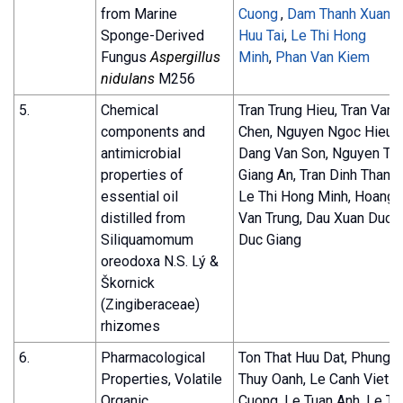
from Marine
Cuong
,
Dam Thanh Xuan
,
Sponge-Derived
Huu Tai
,
Le Thi Hong
Fungus
Aspergillus
Minh
,
Phan Van Kiem
nidulans
M256
5.
Chemical
Tran Trung Hieu, Tran Van
components and
Chen, Nguyen Ngoc Hieu,
antimicrobial
Dang Van Son, Nguyen Thi
properties of
Giang An, Tran Dinh Thang,
essential oil
Le Thi Hong Minh, Hoang
distilled from
Van Trung, Dau Xuan Duc,
Siliquamomum
Duc Giang
oreodoxa N.S. Lý &
Škornick
(Zingiberaceae)
rhizomes
6.
Pharmacological
Ton That Huu Dat, Phung T
Properties, Volatile
Thuy Oanh, Le Canh Viet
Organic
Cuong, Le Tuan Anh, Le Th