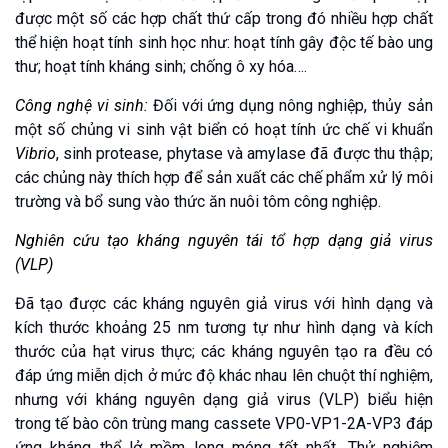
được một số các hợp chất thứ cấp trong đó nhiều hợp chất
thể hiện hoạt tính sinh học như: hoạt tính gây độc tế bào ung
thư; hoạt tính kháng sinh; chống ô xy hóa….
Công nghệ vi sinh:
Đối với ứng dụng nông nghiệp, thủy sản
một số chủng vi sinh vật biển có hoạt tính ức chế vi khuẩn
Vibrio
, sinh protease, phytase và amylase đã được thu thập;
các chủng này thích hợp để sản xuất các chế phẩm xử lý môi
trường và bổ sung vào thức ăn nuôi tôm công nghiệp.
Nghiên cứu tạo kháng nguyên tái tổ hợp dạng giả virus
(VLP)
Đã tạo được các kháng nguyên giả virus với hình dạng và
kích thước khoảng 25 nm tương tự như hình dạng và kích
thước của hạt virus thực; các kháng nguyên tạo ra đều có
đáp ứng miễn dịch ở mức độ khác nhau lên chuột thí nghiệm,
nhưng với kháng nguyên dạng giả virus (VLP) biểu hiện
trong tế bào côn trùng mang cassete VP0-VP1-2A-VP3 đáp
ứng kháng thể lở mồm long móng tốt nhất. Thử nghiệm