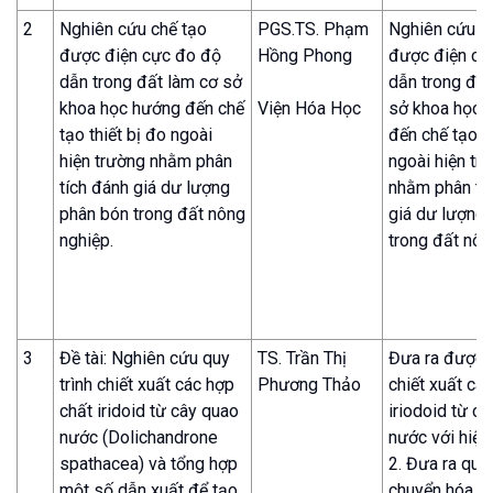
2
Nghiên cứu chế tạo
PGS.TS. Phạm
Nghiên cứu c
được điện cực đo độ
Hồng Phong
được điện cự
dẫn trong đất làm cơ sở
dẫn trong đất
khoa học hướng đến chế
Viện Hóa Học
sở khoa học 
tạo thiết bị đo ngoài
đến chế tạo th
hiện trường nhằm phân
ngoài hiện tr
tích đánh giá dư lượng
nhằm phân tí
phân bón trong đất nông
giá dư lượng
nghiệp.
trong đất nôn
3
Đề tài: Nghiên cứu quy
TS. Trần Thị
Đưa ra được q
trình chiết xuất các hợp
Phương Thảo
chiết xuất cá
chất iridoid từ cây quao
iriodoid từ c
nước (Dolichandrone
nước với hiệu
spathacea) và tổng hợp
2. Đưa ra quy 
một số dẫn xuất để tạo
chuyển hóa t