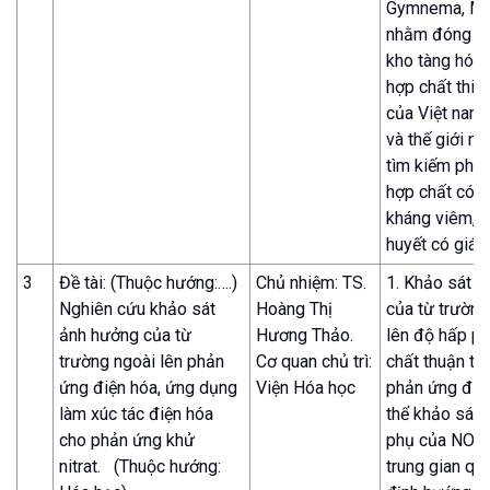
Gymnema, Ma
nhằm đóng g
kho tàng hóa 
hợp chất thiê
của Việt nam 
và thế giới nó
tìm kiếm phát
hợp chất có h
kháng viêm, 
huyết có giá tr
3
Đề tài: (Thuộc hướng:….)
Chủ nhiệm: TS.
1. Khảo sát 
Nghiên cứu khảo sát
Hoàng Thị
của từ trường
ảnh hưởng của từ
Hương Thảo.
lên độ hấp p
trường ngoài lên phản
Cơ quan chủ trì:
chất thuận từ
ứng điện hóa, ứng dụng
Viện Hóa học
phản ứng điện
làm xúc tác điện hóa
thể khảo sát 
cho phản ứng khử
phụ của NO –
nitrat. (Thuộc hướng:
trung gian qu