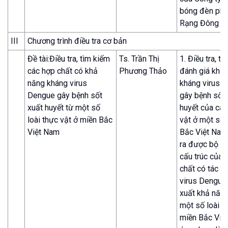
bóng đèn phí
Rạng Đông
III
Chương trình điều tra cơ bản
Đề tài:Điều tra, tìm kiếm
Ts. Trần Thị
1. Điều tra, th
các hợp chất có khả
Phương Thảo
đánh giá khả
năng kháng virus
kháng virus 
Dengue gây bệnh sốt
gây bệnh sốt 
xuất huyết từ một số
huyết của các
loài thực vật ở miền Bắc
vật ở một số 
Việt Nam
Bắc Việt Nam.
ra được bộ dữ
cấu trúc của 
chất có tác d
virus Dengue.
xuất khả năn
một số loài c
miền Bắc Việ