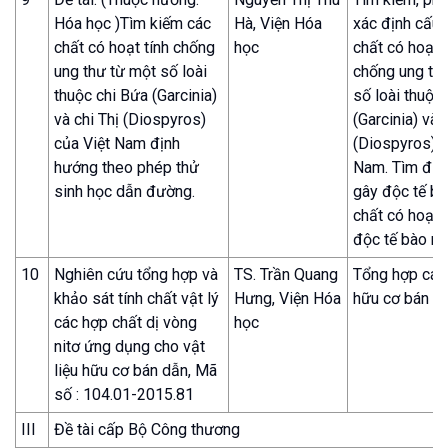
Hóa học )Tìm kiếm các
Hà, Viện Hóa
xác định cấu 
chất có hoạt tính chống
học
chất có hoạt t
ung thư từ một số loài
chống ung th
thuộc chi Bứa (Garcinia)
số loài thuộc
và chi Thị (Diospyros)
(Garcinia) và 
của Việt Nam định
(Diospyros) c
hướng theo phép thử
Nam. Tìm đượ
sinh học dẫn đường.
gây độc tế bà
chất có hoạt 
độc tế bào m
10
Nghiên cứu tổng hợp và
TS. Trần Quang
Tổng hợp các 
khảo sát tính chất vật lý
Hưng, Viện Hóa
hữu cơ bán d
các hợp chất dị vòng
học
nitơ ứng dụng cho vật
liệu hữu cơ bán dẫn, Mã
số : 104.01-2015.81
III
Đề tài cấp Bộ Công thương