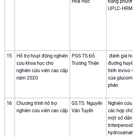
Hóa Học
bằng phương
UPLC-HRMS
15
Hỗ trợ hoạt động nghiên
PGS.TS.Đỗ
đánh giá hoạt
cứu khoa học cho
Trường Thiện
đường huyết 
nghiên cứu viên cao cấp
hình invivo và
năm 2020
của glucoman
phân.
16
Chương trình hỗ trợ
GS.TS. Nguyễn
Nghiên cứu t
nghiên cứu viên cao cấp
Văn Tuyến
các hợp chất 
một số dẫn c
triterpenoid 
hydroxamate