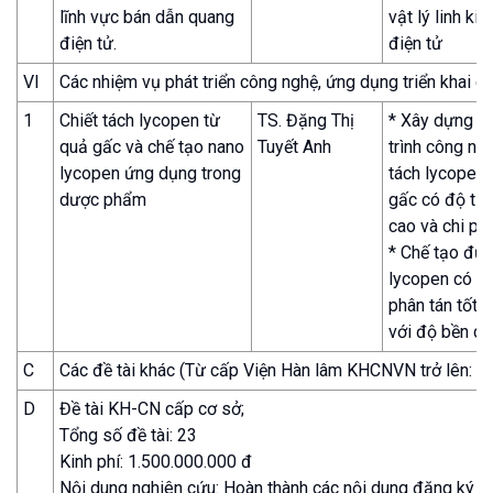
lĩnh vực bán dẫn quang
vật lý linh ki
điện tử.
điện tử
VI
Các nhiệm vụ phát triển công nghệ, ứng dụng triển khai
1
Chiết tách lycopen từ
TS. Đặng Thị
* Xây dựng đ
quả gấc và chế tạo nano
Tuyết Anh
trình công ngh
lycopen ứng dụng trong
tách lycopen 
dược phẩm
gấc có độ tin
cao và chi phí
* Chế tạo đư
lycopen có k
phân tán tốt 
với độ bền ca
C
Các đề tài khác (Từ cấp Viện Hàn lâm KHCNVN trở lên: đề t
D
Đề tài KH-CN cấp cơ sở;
Tổng số đề tài: 23
Kinh phí: 1.500.000.000 đ
Nội dung nghiên cứu: Hoàn thành các nội dung đăng ký t