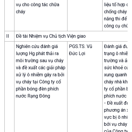
vụ cho công tác chữa
liệu tổ hợp c
cháy
chống cháy có
năng thi để c
công cụ chữa 
II
Đề tài Nhiệm vụ Chủ tịch Viện giao
Nghiên cứu đánh giá
PGS.TS. Vũ
Đánh giá đượ
lượng Hg phát thải ra
Đức Lợi
trạng ô nhiễm
môi trường sau vụ cháy
trường và ản
và đề xuất các giải pháp
sức khoẻ của
xử lý ô nhiễm gây ra bởi
xung quanh k
vụ cháy tại Công ty cổ
cháy nhà kho
phần bóng đèn phích
ty cổ phần b
nước Rạng Đông
phích nước R
- Đề xuất đư
phương án xử
vực bị ô nhiễ
bởi vụ cháy n
của Công ty 