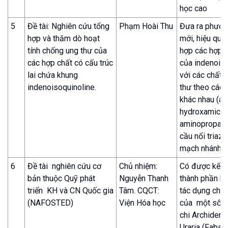
học cao
5
Đề tài: Nghiên cứu tổng
Phạm Hoài Thu
Đưa ra phươn
hợp và thăm dò hoạt
mới, hiệu quả
tính chống ung thư của
hợp các hợp c
các hợp chất có cấu trúc
của indenoiso
lai chứa khung
với các chất 
indenoisoquinoline.
thư theo các 
khác nhau (ax
hydroxamic, a
aminopropano
cầu nối triazol
mạch nhánh.
6
Đề tài nghiên cứu cơ
Chủ nhiệm:
Có được kết l
bản thuộc Quỹ phát
Nguyễn Thanh
thành phần h
triển KH và CN Quốc gia
Tâm. CQCT:
tác dụng chố
(NAFOSTED)
Viện Hóa học
của một số lo
chi Archidend
Uraria (Fabac