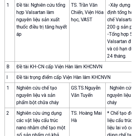
1
Đề tài: Nghiên cứu tổng
TS. Trần Văn
-Xây dựng quy
hợp Valsartan làm
Chiến, Viện Hóa
định tổng hợp
nguyên liệu sản xuất
học, VAST
chế Valsarta
thuốc điều trị tăng huyết
200 g sản p
áp
-Tổng hợp 5
Valsartan đạ
và có hạn dùn
24 tháng.
B
Đề tài KH-CN cấp Viện Hàn lâm KHCNVN
I
Đề tài trọng điểm cấp Viện Hàn lâm KHCNVN
1
Nghiên cứu chế tạo
GS.TS.Nguyễn
Nghiên cứu c
nguyên liệu và sản
Văn Tuyến
nguyên liệu b
phẩm bột chữa cháy
cháy
2
Nghiên cứu ứng dụng
TS. Hoàng Mai
* Chế tạo đượ
các vật liệu cấu trúc
Hà
liệu cấu trúc 
nano nhằm chế tạo một
liệu lai vô cơ
số sản phẩm có khả
dùng chế tạo