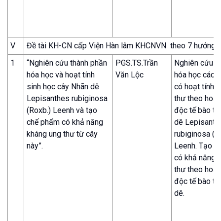
V
Đề tài KH-CN cấp Viện Hàn lâm KHCNVN theo 7 hướng ư
1
“Nghiên cứu thành phần
PGS.TS.Trần
Nghiên cứu t
hóa học và hoạt tính
Văn Lộc
hóa học các h
sinh học cây Nhãn dê
có hoạt tính 
Lepisanthes rubiginosa
thư theo hoạt
(Roxb.) Leenh và tạo
độc tế bào từ
chế phẩm có khả năng
dê Lepisanth
kháng ung thư từ cây
rubiginosa (R
này”.
Leenh. Tạo c
có khả năng 
thư theo hoạt
độc tế bào từ
dê.