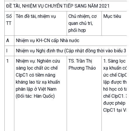
ĐỀ TÀI, NHIỆM VỤ CHUYỂN TIẾP SANG NĂM 2021
Số
Tên đề tài, nhiệm vụ
Chủ nhiệm, cơ
Mục tiêu
TT
quan chủ trì,
phối hợp
A
Nhiệm vụ KH-CN cấp Nhà nước
I
Nhiệm vụ Nghị định thư (Cập nhật đồng thời vào biểu 3 v
1
Nhiệm vụ: Nghiên cứu
TS. Trần Thị
1. Sàng lọc t
sàng lọc chất ức chế
Phương Thảo
xạ khuẩn có 
ClpC1 có tiềm năng
ức chế ClpC1.
kháng lao từ xạ khuẩn
lập được thà
phân lập ở Việt Nam
hó học có tác
(Đối tác: Hàn Quốc)
chế ClpC1. 3 
được phép th
ClpC1 tại Việ