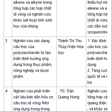
alkene và alkyne trong
thiếu hụt elec
tổng hợp các hợp chất
alkene và al
dị vòng và nghiên cứu
tổng hợp hệ 
khảo sát hoạt tính sinh
chất dị vòng 
học của chúng
các dẫn xuất
izoquinoline, 
3
Nghiên cứu các dạng
Thành Thị Thu
1. Xác định c
cấu trúc của
Thủy/Viện Hóa
cấu trúc của
polysaccharide từ tảo
học
polysaccharid
biển định hướng ứng
biển định hư
dụng trong thực phẩm,
dụng.
nông nghiệp và dược
2. Tăng cườn
phẩm
quốc tế và đà
bộ
4
Nghiên cứu phát triển
TS. Trần
Nghiên cứu th
vật liệu bán dẫn hữu cơ
Quang Hưng
tổng hợp các 
cấu trúc dị vòng Nitơ
quang điện tử
ứng dụng trong trong
, và khảo sát 