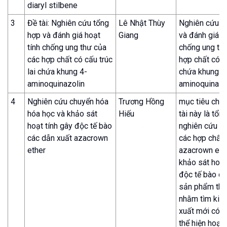
diaryl stilbene
3
Đề tài: Nghiên cứu tổng
Lê Nhật Thùy
Nghiên cứu t
hợp và đánh giá hoạt
Giang
và đánh giá h
tính chống ung thư của
chống ung th
các hợp chất có cấu trúc
hợp chất có cấ
lai chứa khung 4-
chứa khung 4
aminoquinazolin
aminoquinazo
4
Nghiên cứu chuyển hóa
Trương Hồng
mục tiêu chín
hóa học và khảo sát
Hiếu
tài này là tổn
hoạt tính gây độc tế bào
nghiên cứu c
các dẫn xuất azacrown
các hợp chất 
ether
azacrown eth
khảo sát hoạt
độc tế bào củ
sản phẩm thu
nhằm tìm kiế
xuất mới có 
thể hiện hoạt 