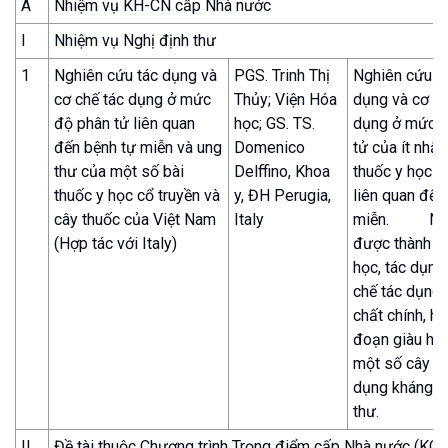
A
Nhiệm vụ KH-CN cấp Nhà nước
I
Nhiệm vụ Nghị định thư
1
Nghiên cứu tác dụng và
PGS. Trinh Thị
Nghiên cứu đ
cơ chế tác dụng ở mức
Thủy; Viện Hóa
dụng và cơ ch
độ phân tử liên quan
học; GS. TS.
dụng ở mức 
đến bệnh tự miễn và ung
Domenico
tử của ít nhất
thư của một số bài
Delffino, Khoa
thuốc y học c
thuốc y học cổ truyền và
y, ĐH Perugia,
liên quan đến
cây thuốc của Việt Nam
Italy
miễn. Ngh
(Hợp tác với Italy)
được thành p
học, tác dụng
chế tác dụng 
chất chính, h
đoạn giàu hoạ
một số cây có
dụng kháng t
thư.
II
Đề tài thuộc Chương trình Trọng điểm cấp Nhà nước (KC,