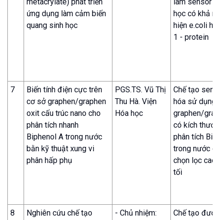
metacrylate) phát triển
làm sensor q
ứng dụng làm cảm biến
học có khả n
quang sinh học
hiện e.coli ha
1 - protein
7
Biến tính điện cực trên
PGS.TS. Vũ Thị
Chế tạo sens
cơ sở graphen/graphen
Thu Hà. Viện
hóa sử dụng v
oxit cấu trúc nano cho
Hóa học
graphen/grap
phân tích nhanh
có kích thước
Biphenol A trong nước
phân tích Bip
bằn kỹ thuật xung vi
trong nước có
phân hấp phụ
chọn lọc cao,
tối
8
Nghiên cứu chế tạo
- Chủ nhiệm:
Chế tạo được