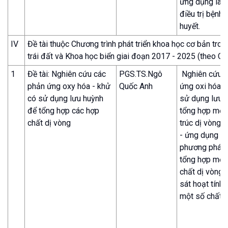
ứng dụng làm
điều trị bệnh 
huyết.
IV
Đề tài thuộc Chương trình phát triển khoa học cơ bản tro
trái đất và Khoa học biển giai đoạn 2017 - 2025 (theo Q
1
Đề tài: Nghiên cứu các
PGS.TS.Ngô
Nghiên cứu c
phản ứng oxy hóa - khử
Quốc Anh
ứng oxi hóa 
có sử dụng lưu huỳnh
sử dụng lưu 
để tổng hợp các hợp
tổng hợp một
chất dị vòng
trúc dị vòng.
- ứng dụng c
phương pháp
tổng hợp một
chất dị vòng 
sát hoạt tính 
một số chất m