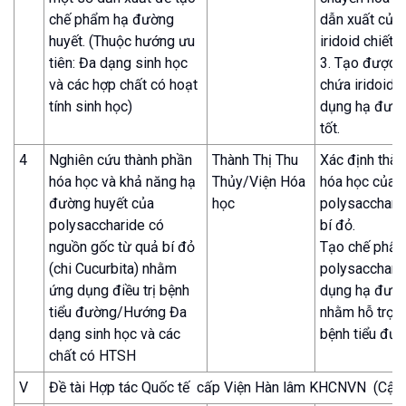
chế phẩm hạ đường
dẫn xuất của
huyết. (Thuộc hướng ưu
iridoid chiết 
tiên: Đa dạng sinh học
3. Tạo được 
và các hợp chất có hoạt
chứa iridoid c
tính sinh học)
dụng hạ đườn
tốt.
4
Nghiên cứu thành phần
Thành Thị Thu
Xác định thà
hóa học và khả năng hạ
Thủy/Viện Hóa
hóa học của
đường huyết của
học
polysacchari
polysaccharide có
bí đỏ.
nguồn gốc từ quả bí đỏ
Tạo chế phẩ
(chi Cucurbita) nhằm
polysaccharid
ứng dụng điều trị bệnh
dụng hạ đườn
tiểu đường/Hướng Đa
nhằm hỗ trợ đi
dạng sinh học và các
bệnh tiểu đư
chất có HTSH
V
Đề tài Hợp tác Quốc tế cấp Viện Hàn lâm KHCNVN (Cập nh