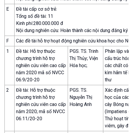
E
Đề tài cấp cơ sở trẻ:
Tổng số đề tài: 11
Kinh phí:280.000.000 đ
Nội dung nghiên cứu: Hoàn thành các nội dung đăng ký t
F
Các đề tài hỗ trợ hoạt động nghiên cứu khoa học cho 
1
Đề tài: Hỗ trợ thuộc
PGS. TS. Trinh
Phân lập và x
chương trình hỗ trợ
Thị Thủy; Viện
cấu trúc hóa 
nghiên cứu viên cao cấp
Hóa học;
các chất có h
năm 2020 mã số NVCC
kìm hãm tế b
06.9/20-20
thư
2
Đề tài: Hỗ trợ thuộc
PGS. TS.
Xác định cấu 
chương trình hỗ trợ
Nguyễn Thị
học của các c
nghiên cứu viên cao cấp
Hoàng Anh
cây Bóng nướ
năm 2020; mã số NVCC
(Impatiens cl
06.11/20-20
Thử hoạt tính
viêm, gây độ