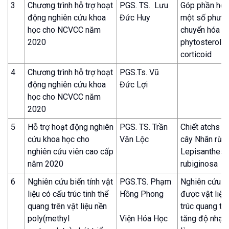
3
Chương trình hỗ trợ hoạt
PGS. TS. Lưu
Góp phần hoà
động nghiên cứu khoa
Đức Huy
một số phươ
học cho NCVCC năm
chuyển hóa
2020
phytosterol 
corticoid
4
Chương trình hỗ trợ hoạt
PGS.Ts. Vũ
động nghiên cứu khoa
Đức Lợi
học cho NCVCC năm
2020
5
Hỗ trợ hoạt động nghiên
PGS. TS. Trần
Chiết atchs c
cứu khoa học cho
Văn Lộc
cây Nhãn rừn
nghiên cứu viên cao cấp
Lepisanthes
năm 2020
rubiginosa
6
Nghiên cứu biến tính vật
PGS.TS. Phạm
Nghiên cứu c
liệu có cấu trúc tinh thể
Hồng Phong
được vật liệu
quang trên vật liệu nền
trúc quang t
poly(methyl
Viện Hóa Học
tăng độ nhạy