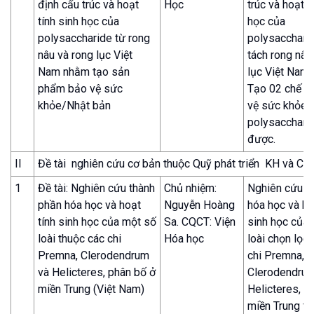
định cấu trúc và hoạt
Học
trúc và hoạt t
tính sinh học của
học của
polysaccharide từ rong
polysaccharid
nâu và rong lục Việt
tách rong nâu
Nam nhằm tạo sản
lục Việt Nam
phẩm bảo vệ sức
Tạo 02 chế 
khỏe/Nhật bản
vệ sức khỏe 
polysaccharid
được.
II
Đề tài nghiên cứu cơ bản thuộc Quỹ phát triển KH và C
1
Đề tài: Nghiên cứu thành
Chủ nhiệm:
Nghiên cứu t
phần hóa học và hoạt
Nguyễn Hoàng
hóa học và ho
tính sinh học của một số
Sa. CQCT: Viện
sinh học của
loài thuộc các chi
Hóa học
loài chọn lọc
Premna, Clerodendrum
chi Premna,
và Helicteres, phân bố ở
Clerodendrum
miền Trung (Việt Nam)
Helicteres, p
miền Trung từ