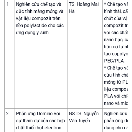
1
Nghiên cứu chế tạo và
TS. Hoàng Mai
* Chế tạo và 
đặc tính màng mỏng và
Hà
hình thái, cấu 
vật liệu compozit trên
chất của vật l
nền polylactide cho các
compozit trê
ứng dụng y sinh.
với các chất 
nano bạc, các
hữu cơ tự nhi
tạo copolym
PEG/PLA;
* Chế tạo và 
cứu tính chất
mỏng từ PLA 
liệu compozit
PLA với chiều
nano và micro
2
Phản ứng Domino với
GS.TS. Nguyễn
Nghiên cứu kỹ
sự tham dự của các hợp
Văn Tuyến
phản ứng dom
chất thiếu hụt electron
dụng cho các 