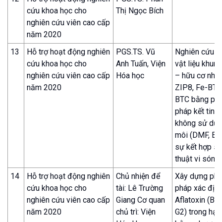
cứu khoa học cho
Thị Ngọc Bích
nghiên cứu viên cao cấp
năm 2020
13
Hỗ trợ hoạt động nghiên
PGS.TS. Vũ
Nghiên cứu t
cứu khoa học cho
Anh Tuấn, Viện
vật liệu khung
nghiên cứu viên cao cấp
Hóa học
– hữu cơ như
năm 2020
ZIP8, Fe-BTC
BTC bằng ph
pháp kết tinh 
không sử dụn
môi (DMF, Eta
sự kết hợp s
thuật vi sóng
14
Hỗ trợ hoạt động nghiên
Chủ nhiện để
Xây dựng ph
cứu khoa học cho
tài: Lê Trường
pháp xác địn
nghiên cứu viên cao cấp
Giang Cơ quan
Aflatoxin (B1,
năm 2020
chủ trì: Viện
G2) trong hạt