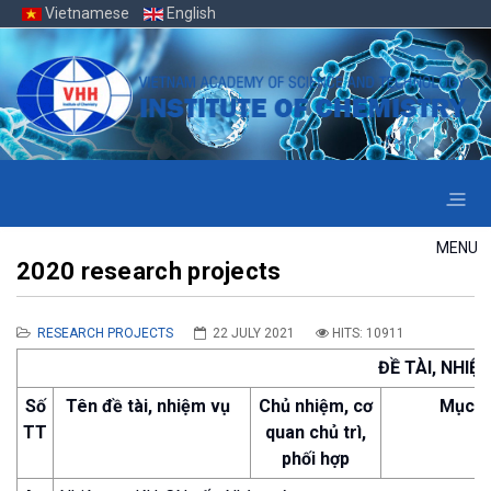
Vietnamese
English
MENU
2020 research projects
RESEARCH PROJECTS
22 JULY 2021
HITS: 10911
ĐỀ TÀI, NHI
Số
Tên đề tài, nhiệm vụ
Chủ nhiệm, cơ
Mục t
TT
quan chủ trì,
phối hợp