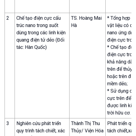
2
Chế tạo điện cực cấu
TS. Hoàng Mai
* Tổng hợp đ
trúc nano trong suốt
Hà
vật liệu có cấ
dùng trong các linh kiện
nano ứng dụn
quang điện tử dẻo (Đối
điện cực tron
tác: Hàn Quốc)
* Chế tạo đư
điện cực tron
khả năng dẫn 
trên để thủy 
hoặc trên để 
mềm dẻo;
* Sử dụng cá
cực trên để c
được linh kiệ
trời hữu cơ.
3
Nghiên cứu phát triển
Thành Thị Thu
Phát triển quy
quy trình tách chiết, xác
Thủy/ Viện Hóa
tách chiết,xác