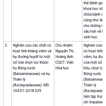
thể đánh giá 
khoa học về 
chữa bệnh củ
cũng như làm
cho những ng
sâu hơn về ho
sinh học.
2
Nghiên cứu các chất có
Chủ nhiệm:
Nghiên cứu c
hoạt tính kháng viêm và
Nguyễn Thị
có hoạt tính 
hạ đường huyết từ một
Hoàng Anh .
viêm, hạ đườ
số loài chọn lọc thuộc
CQCT: Viện
của một số lo
họ Bóng nước
Hóa học
hữu, chọn lọc
(Balsaminaceae) và họ
Bóng nước
Thiên lý
(Balsaminace
(Asclepiadaceae). MS:
Thiên lý
104.01-2018.339
(Asclepiadac
tiên tập trung
chi Impatiens