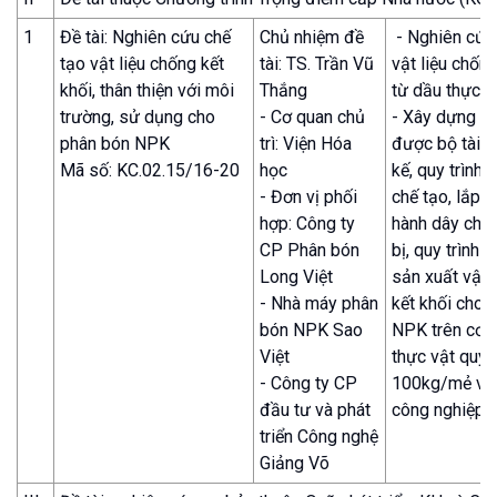
1
Đề tài: Nghiên cứu chế
Chủ nhiệm đề
- Nghiên cứu,
tạo vật liệu chống kết
tài: TS. Trần Vũ
vật liệu chống
khối, thân thiện với môi
Thắng
từ dầu thực v
trường, sử dụng cho
- Cơ quan chủ
- Xây dựng v
phân bón NPK
trì: Viện Hóa
được bộ tài li
Mã số: KC.02.15/16-20
học
kế, quy trình
- Đơn vị phối
chế tạo, lắp đ
hợp: Công ty
hành dây chuy
CP Phân bón
bị, quy trình 
Long Việt
sản xuất vật 
- Nhà máy phân
kết khối cho 
bón NPK Sao
NPK trên cơ 
Việt
thực vật quy
- Công ty CP
100kg/mẻ và
đầu tư và phát
công nghiệp
triển Công nghệ
Giảng Võ