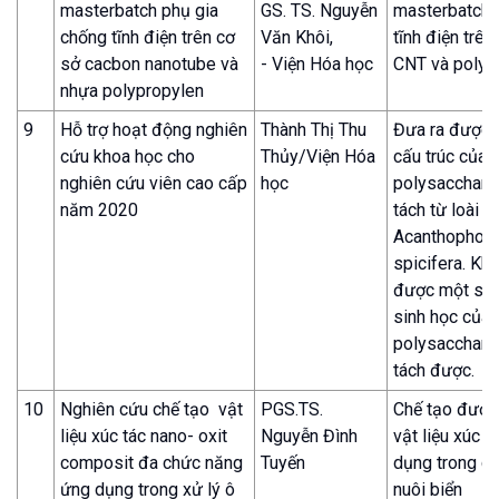
masterbatch phụ gia
GS. TS. Nguyễn
masterbatch 
chống tĩnh điện trên cơ
Văn Khôi,
tĩnh điện trên
sở cacbon nanotube và
- Viện Hóa học
CNT và polyp
nhựa polypropylen
9
Hỗ trợ hoạt động nghiên
Thành Thị Thu
Đưa ra được 
cứu khoa học cho
Thủy/Viện Hóa
cấu trúc của
nghiên cứu viên cao cấp
học
polysaccharid
năm 2020
tách từ loài r
Acanthophora
spicifera. Kh
được một số 
sinh học của
polysaccharid
tách được.
10
Nghiên cứu chế tạo vật
PGS.TS.
Chế tạo được
liệu xúc tác nano- oxit
Nguyễn Đình
vật liệu xúc t
composit đa chức năng
Tuyến
dụng trong c
ứng dụng trong xử lý ô
nuôi biển