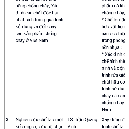
năng chống cháy; Xác
phẩm có khả
định các chất độc hại
chống cháy;
phát sinh trong quá trình
* Chế tạo đượ
sử dụng và đốt cháy
hợp vật liệu c
các sản phẩm chống
nano có hiệu 
cháy ở Việt Nam.
trong phòng c
nền nhựa ;
* Xác định đ
chế hình thành
sinh và động
trình rửa giải
chất hữu cơ t
trình sử dụng
cháy các sản
chống cháy ở 
Nam.
3
Nghiên cứu chế tạo một
TS. Trần Quang
Xây dựng đư
số công cụ cứu hộ phục
Vinh
trình chế tạo 