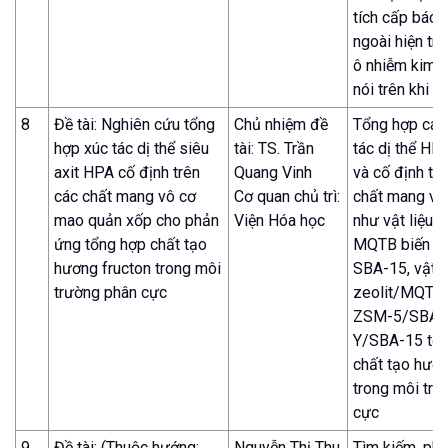
tích cấp bách
ngoài hiện tr
ô nhiễm kim l
nói trên khi c
8
Đề tài: Nghiên cứu tổng
Chủ nhiệm đề
Tổng hợp các
hợp xúc tác dị thể siêu
tài: TS. Trần
tác dị thể HP
axit HPA cố định trên
Quang Vinh
và cố định tr
các chất mang vô cơ
Cơ quan chủ trì:
chất mang vô
mao quản xốp cho phản
Viện Hóa học
như vật liệu ox
ứng tổng hợp chất tạo
MQTB biến tín
hương fructon trong môi
SBA-15, vật l
trường phân cực
zeolit/MQTB
ZSM-5/SBA-
Y/SBA-15 tổ
chất tạo hươn
trong môi trư
cực
9
Đề tài: (Thuộc hướng:
Nguyễn Thị Thu
Tìm kiếm, phâ