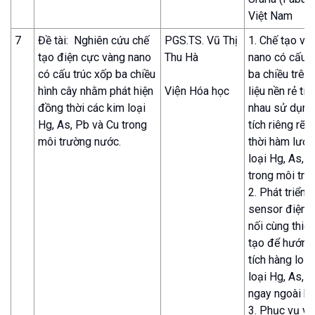
Việt Nam
7
Đề tài: Nghiên cứu chế
PGS.TS. Vũ Thị
1. Chế tạo vật
tạo điện cực vàng nano
Thu Hà
nano có cấu t
có cấu trúc xốp ba chiều
ba chiều trên 
hình cây nhằm phát hiện
Viện Hóa học
liệu nền rẻ ti
đồng thời các kim loại
nhau sử dụng
Hg, As, Pb và Cu trong
tích riêng rẽ 
môi trường nước.
thời hàm lượn
loại Hg, As, 
trong môi trư
2. Phát triển 
sensor điện 
nối cùng thiết
tạo để hướng 
tích hàng loạ
loại Hg, As, 
ngay ngoài hi
3. Phục vụ vi