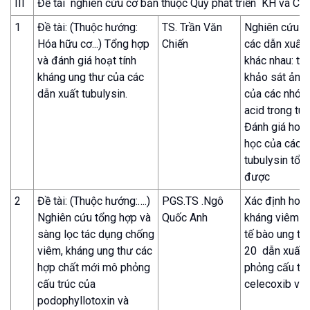
III
Đề tài nghiên cứu cơ bản thuộc Quỹ phát triển KH và C
1
Đề tài: (Thuộc hướng:
TS. Trần Văn
Nghiên cứu t
Hóa hữu cơ...) Tổng hợp
Chiến
các dẫn xuất 
và đánh giá hoạt tính
khác nhau: tậ
kháng ung thư của các
khảo sát ảnh
dẫn xuất tubulysin.
của các nhóm
acid trong tu
Đánh giá hoạt
học của các d
tubulysin tổn
được
2
Đề tài: (Thuộc hướng:….)
PGS.TS .Ngô
Xác định hoạt
Nghiên cứu tổng hợp và
Quốc Anh
kháng viêm v
sàng lọc tác dụng chống
tế bào ung th
viêm, kháng ung thư các
20 dẫn xuất 
hợp chất mới mô phỏng
phỏng cấu trú
cấu trúc của
celecoxib và 
podophyllotoxin và