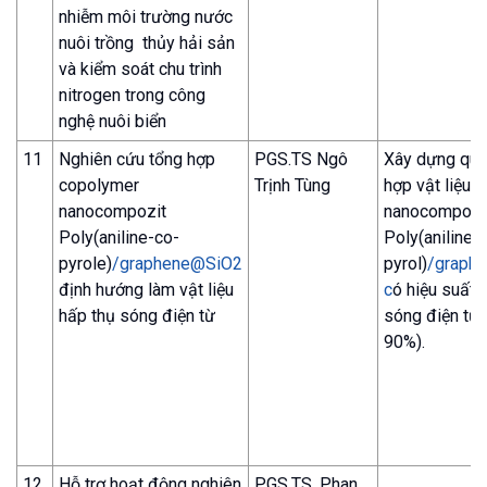
nhiễm môi trường nước
nuôi trồng thủy hải sản
và kiểm soát chu trình
nitrogen trong công
nghệ nuôi biển
11
Nghiên cứu tổng hợp
PGS.TS Ngô
Xây dựng qui 
copolymer
Trịnh Tùng
hợp vật liệu 
nanocompozit
nanocompozi
Poly(aniline-co-
Poly(aniline-
pyrole)
/graphene@SiO2
pyrol)
/graph
định hướng làm vật liệu
c
ó hiệu suất 
hấp thụ sóng điện từ
sóng điện từ 
90%).
12
Hỗ trợ hoạt động nghiên
PGS.TS. Phan